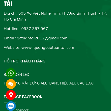
TÀI
Địa chỉ: 505 Xô Viết Nghệ Tĩnh, Phường Bình Thạnh - TP.
Hồ Chí Minh
Hottline : 0937 357 967
Email : qctuantai2012@gmail.com
Website: www.
quangcaotuantai.com
HỖ TRỢ KHÁCH HÀNG
BẢNG ĐÈN LED
THI CÔNG MẶT DỰNG ALU, BẢNG HIỆU ALU CÁC LOẠI
FANPAGE FACEBOOK
Facebook