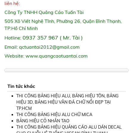
liên hệ:
Công Ty TNHH Quảng Cáo Tuấn Tài
505 Xô Viết Nghệ Tĩnh, Phường 26, Quận Bình Thạnh,
TP.Hồ Chí Minh
0937 357 967 ( Mr. Tài )
Hotline:
Email: qctuantai2012@gmail.com
Website: www.quangcaotuantai.com
Tin tức khác
THI CÔNG BẢNG HIỆU ALU, BẢNG HIỆU TÔN, BẢNG
HIỆU 3D, BẢNG HIỆU VÂN ĐÁ CHỮ NỔI ĐẸP TẠI
TP.HCM
THI CÔNG BẢNG HIỆU ALU CHỮ MICA
BẢNG HIỆU CỎ NHÂN TẠO
THI CÔNG BẢNG HIỆU QUẢNG CÁO ALU DÁN DECAL