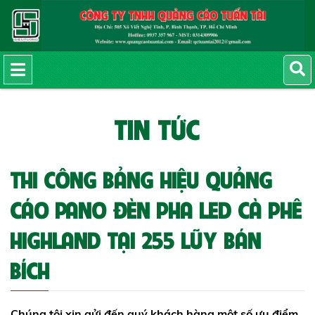
TIN TỨC
THI CÔNG BẢNG HIỆU QUẢNG
CÁO PANO ĐÈN PHA LED CÀ PHÊ
HIGHLAND TẠI 255 LŨY BÁN
BÍCH
Chúng tôi xin gửi đến quý khách hàng một số ưu điểm