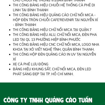
CHO CHUỖI HỆ THỐNG VISSAN BÌNH THẠNH
THI CÔNG BẢNG HIỆU CHUỖI HỆ THỐNG CÀ PHÊ DI
LINH TẠI BÌNH THẠNH
THI CÔNG BẢNG HIỆU QUẢNG CÁO CHỮ NỔI MICA -
HỘP ĐÈN TRÒN CHUỖI CAFE'REVENIR TẠI NGUYỄN XÍ
- BÌNH THẠNH
THI CÔNG BẢNG HIỆU CHỮ NỔI MICA TẠI QUẬN 7
THI CÔNG BẢNG HIỆU ALU, CHỮ NỔI MICA, ĐÈN PHA
LED TẠI QL 13 PHƯỜNG HIỆP BÌNH PHƯỚC
THI CÔNG BẢNG HIỆU CNC CHỮ NỔI MICA, LOGO NHA
KHOA TẠI XÔ VIẾT NGHỆ TĨNH, QUẬN BÌNH THẠNH.
THI CÔNG HỘP ĐÈN QUẢNG CÁO IN UV TẠI NGUYỄN
XÍ
XE CÀ PHÊ LƯU ĐỘNG
BẢNG HIỆU KHUNG SẮT, CHỮ NỔI MICA, ĐÈN LED
PHÁT SÁNG ĐẸP TẠI TP. HỒ CHÍ MINH.
CÔNG TY TNHH QUẢNG CÁO TUẤN