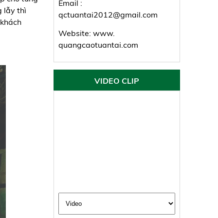
Email :
 lẫy thì
qctuantai2012@gmail.com
p khách
Website: www.
quangcaotuantai.com
VIDEO CLIP