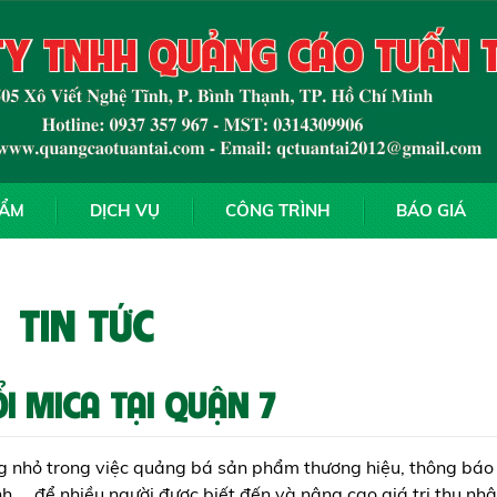
HẨM
DỊCH VỤ
CÔNG TRÌNH
BÁO GIÁ
TIN TỨC
I MICA TẠI QUẬN 7
g nhỏ trong việc quảng bá sản phẩm thương hiệu, thông báo
... để nhiều người được biết đến và nâng cao giá trị thu nh