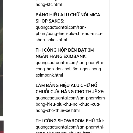
hang-kfc.html
BẢNG HIỆU ALU CHỮ NỔI MICA
SHOP SAKOS:
quangcaotuantai.com/san-
pham/bang-hieu-alu-chu-noi-mica-
shop-sakos.html
THI CÔNG HỘP ĐÈN BẠT 3M
NGÂN HÀNG EXIMBANK:
quangcaotuantai.com/san-pham/thi-
cong-hop-den-bat-3m-ngan-hang-
eximbank.html
LÀM BẢNG HIỆU ALU CHỮ NỔI
CHUỖI CỬA HÀNG CHO THUÊ XE:
quangcaotuantai.com/san-pham/lam-
bang-hieu-alu-chu-noi-chuoi-cua-
hang-cho-thue-xe.html
THI CÔNG SHOWROOM PHÚ TÀI:
quangcaotuantai.com/san-pham/thi-