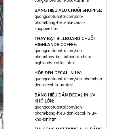
cong-showroom-phu-tai.html
BẢNG HIỆU ALU CHUỖI SHOPPEE:
quangcaotuantai.com/san-
pham/bang-hieu-alu-chuoi-
shoppee.html
THAY BẠT BILLBOARD CHUỖI
HIGHLANDS COFFEE:
quangcaotuantai.com/san-
pham/thay-bat-billboard-chuoi-
highlands-coffee.html
HỘP ĐÈN DECAL IN UV:
quangcaotuantai.com/san-pham/hop-
den-decal-in-uv.html
BẢNG HIỆU DÁN DECAL IN UV
KHỔ LỚN:
quangcaotuantai.com/san-
pham/bang-hieu-dan-decal-in-uv-
kho-lon.html