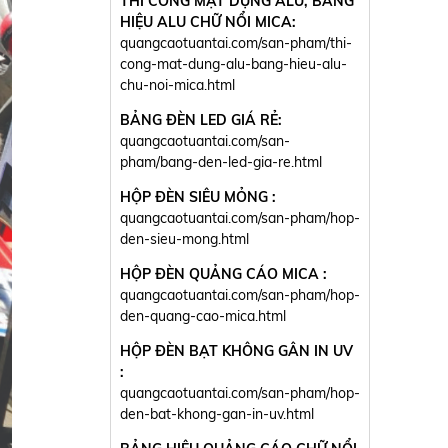
THI CÔNG MẶT DỰNG ALU, BẢNG
HIỆU ALU CHỮ NỔI MICA:
quangcaotuantai.com/san-pham/thi-
cong-mat-dung-alu-bang-hieu-alu-
chu-noi-mica.html
BẢNG ĐÈN LED GIÁ RẺ:
quangcaotuantai.com/san-
pham/bang-den-led-gia-re.html
HỘP ĐÈN SIÊU MỎNG :
quangcaotuantai.com/san-pham/hop-
den-sieu-mong.html
HỘP ĐÈN QUẢNG CÁO MICA :
quangcaotuantai.com/san-pham/hop-
den-quang-cao-mica.html
HỘP ĐÈN BẠT KHÔNG GÂN IN UV
:
quangcaotuantai.com/san-pham/hop-
den-bat-khong-gan-in-uv.html