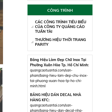
CÔNG TRÌNH
CÁC CÔNG TRÌNH TIÊU BIỂU
CỦA CÔNG TY QUẢNG CÁO
TUẤN TÀI
THƯƠNG HIỆU THỜI TRANG
PARITY
Bảng Hiệu Làm Đẹp Chữ Inox Tại
Phường Xuân Hòa Tp. Hồ Chí Minh:
quangcaotuantai.com/san-
pham/bang-hieu-lam-dep-chu-inox-
tai-phuong-xuan-hoa-tp-ho-chi-
minh.html
BẢNG HIỆU DÁN DECAL NHÀ
HÀNG KFC:
quangcaotuantai.com/san-
pham/bang-hieu-dan-decal-nha-