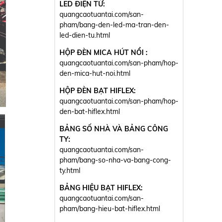
LED ĐIỆN TỬ:
quangcaotuantai.com/san-
pham/bang-den-led-ma-tran-den-
led-dien-tu.html
HỘP ĐÈN MICA HÚT NỔI :
quangcaotuantai.com/san-pham/hop-
den-mica-hut-noi.html
HỘP ĐÈN BẠT HIFLEX:
quangcaotuantai.com/san-pham/hop-
den-bat-hiflex.html
BẢNG SỐ NHÀ VÀ BẢNG CÔNG
TY:
quangcaotuantai.com/san-
pham/bang-so-nha-va-bang-cong-
ty.html
BẢNG HIỆU BẠT HIFLEX:
quangcaotuantai.com/san-
pham/bang-hieu-bat-hiflex.html