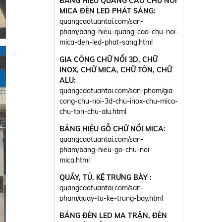
BẢNG HIỆU QUẢNG CÁO CHỮ NỔI
MICA ĐÈN LED PHÁT SÁNG:
quangcaotuantai.com/san-
pham/bang-hieu-quang-cao-chu-noi-
mica-den-led-phat-sang.html
GIA CÔNG CHỮ NỔI 3D, CHỮ
INOX, CHỮ MICA, CHỮ TÔN, CHỮ
ALU:
quangcaotuantai.com/san-pham/gia-
cong-chu-noi-3d-chu-inox-chu-mica-
chu-ton-chu-alu.html
BẢNG HIỆU GỖ CHỮ NỔI MICA:
quangcaotuantai.com/san-
pham/bang-hieu-go-chu-noi-
mica.html
QUẦY, TỦ, KỆ TRƯNG BÀY :
quangcaotuantai.com/san-
pham/quay-tu-ke-trung-bay.html
BẢNG ĐÈN LED MA TRẬN, ĐÈN