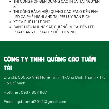
THI CÔNG HỘP ĐÈN QUẢNG CÁO IN UV TẠI NGUYỄN
XÍ
THI CÔNG BẢNG HIỆU QUẢNG CÁO PANO ĐÈN PHA
LED CÀ PHÊ HIGHLAND TẠI 255 LŨY BÁN BÍCH
XE CÀ PHÊ LƯU ĐỘNG
BẢNG HIỆU KHUNG SẮT, CHỮ NỔI MICA, ĐÈN LED
PHÁT SÁNG ĐẸP TẠI TP. HỒ CHÍ MINH.
CÔNG TY TNHH QUẢNG CÁO TUẤN
TÀI
Địa chỉ: 505 Xô Viết Nghệ Tĩnh, Phường Bình Thạnh - TP.
Hồ Chí Minh
Hottline : 0937 357 967
Email : qctuantai2012@gmail.com