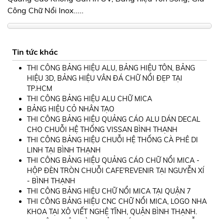
Công Chữ Nổi Inox.....
Tin tức khác
THI CÔNG BẢNG HIỆU ALU, BẢNG HIỆU TÔN, BẢNG
HIỆU 3D, BẢNG HIỆU VÂN ĐÁ CHỮ NỔI ĐẸP TẠI
TP.HCM
THI CÔNG BẢNG HIỆU ALU CHỮ MICA
BẢNG HIỆU CỎ NHÂN TẠO
THI CÔNG BẢNG HIỆU QUẢNG CÁO ALU DÁN DECAL
CHO CHUỖI HỆ THỐNG VISSAN BÌNH THẠNH
THI CÔNG BẢNG HIỆU CHUỖI HỆ THỐNG CÀ PHÊ DI
LINH TẠI BÌNH THẠNH
THI CÔNG BẢNG HIỆU QUẢNG CÁO CHỮ NỔI MICA -
HỘP ĐÈN TRÒN CHUỖI CAFE'REVENIR TẠI NGUYỄN XÍ
- BÌNH THẠNH
THI CÔNG BẢNG HIỆU CHỮ NỔI MICA TẠI QUẬN 7
THI CÔNG BẢNG HIỆU CNC CHỮ NỔI MICA, LOGO NHA
KHOA TẠI XÔ VIẾT NGHỆ TĨNH, QUẬN BÌNH THẠNH.