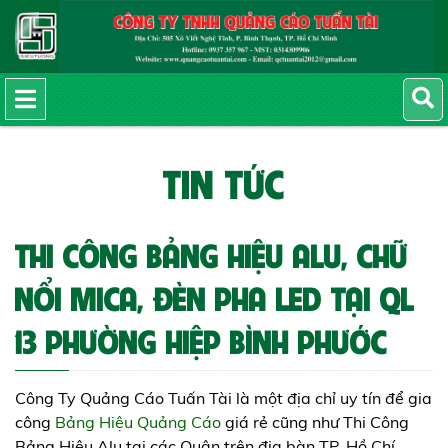
TIN TỨC
THI CÔNG BẢNG HIỆU ALU, CHỮ
NỔI MICA, ĐÈN PHA LED TẠI QL
13 PHƯỜNG HIỆP BÌNH PHƯỚC
Công Ty Quảng Cáo Tuấn Tài là một địa chỉ uy tín để gia
công
Bảng Hiệu Quảng Cáo
giá rẻ cũng như Thi Công
Bảng Hiệu Alu tại các Quận trên địa bàn TP. Hồ Chí