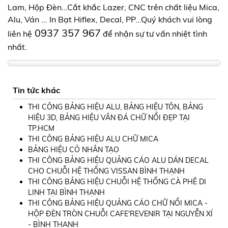
Lam, Hộp Đèn...Cắt khắc Lazer, CNC trên chất liệu Mica,
Alu, Ván ... In Bạt Hiflex, Decal, PP...Quý khách vui lòng
0937 357 967
liên hệ
để nhận sự tư vấn nhiệt tình
nhất.
Tin tức khác
THI CÔNG BẢNG HIỆU ALU, BẢNG HIỆU TÔN, BẢNG
HIỆU 3D, BẢNG HIỆU VÂN ĐÁ CHỮ NỔI ĐẸP TẠI
TP.HCM
THI CÔNG BẢNG HIỆU ALU CHỮ MICA
BẢNG HIỆU CỎ NHÂN TẠO
THI CÔNG BẢNG HIỆU QUẢNG CÁO ALU DÁN DECAL
CHO CHUỖI HỆ THỐNG VISSAN BÌNH THẠNH
THI CÔNG BẢNG HIỆU CHUỖI HỆ THỐNG CÀ PHÊ DI
LINH TẠI BÌNH THẠNH
THI CÔNG BẢNG HIỆU QUẢNG CÁO CHỮ NỔI MICA -
HỘP ĐÈN TRÒN CHUỖI CAFE'REVENIR TẠI NGUYỄN XÍ
- BÌNH THẠNH