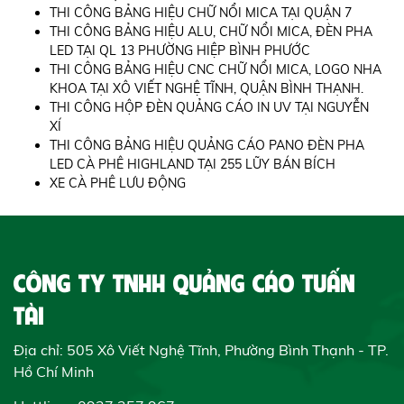
THI CÔNG BẢNG HIỆU CHỮ NỔI MICA TẠI QUẬN 7
THI CÔNG BẢNG HIỆU ALU, CHỮ NỔI MICA, ĐÈN PHA
LED TẠI QL 13 PHƯỜNG HIỆP BÌNH PHƯỚC
THI CÔNG BẢNG HIỆU CNC CHỮ NỔI MICA, LOGO NHA
KHOA TẠI XÔ VIẾT NGHỆ TĨNH, QUẬN BÌNH THẠNH.
THI CÔNG HỘP ĐÈN QUẢNG CÁO IN UV TẠI NGUYỄN
XÍ
THI CÔNG BẢNG HIỆU QUẢNG CÁO PANO ĐÈN PHA
LED CÀ PHÊ HIGHLAND TẠI 255 LŨY BÁN BÍCH
XE CÀ PHÊ LƯU ĐỘNG
CÔNG TY TNHH QUẢNG CÁO TUẤN
TÀI
Địa chỉ: 505 Xô Viết Nghệ Tĩnh, Phường Bình Thạnh - TP.
Hồ Chí Minh