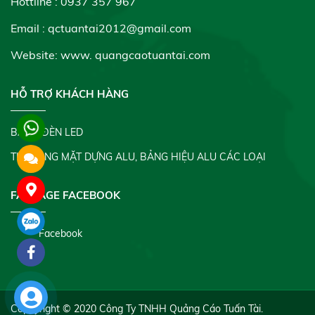
Hottline : 0937 357 967
Email : qctuantai2012@gmail.com
Website: www.
quangcaotuantai.com
HỖ TRỢ KHÁCH HÀNG
BẢNG ĐÈN LED
THI CÔNG MẶT DỰNG ALU, BẢNG HIỆU ALU CÁC LOẠI
FANPAGE FACEBOOK
Facebook
Coppyright © 2020
Công Ty TNHH Quảng Cáo Tuấn Tài
.