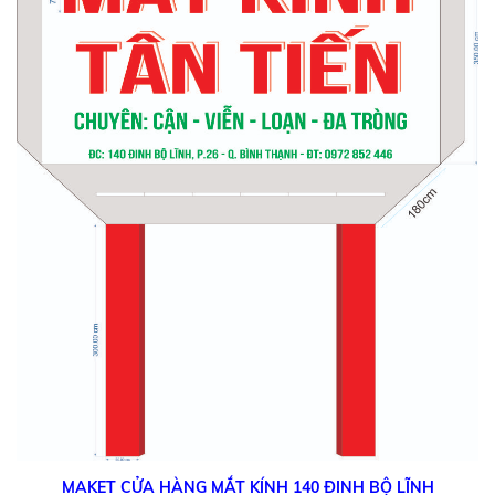
MAKET CỬA HÀNG MẮT KÍNH 140 ĐINH BỘ LĨNH