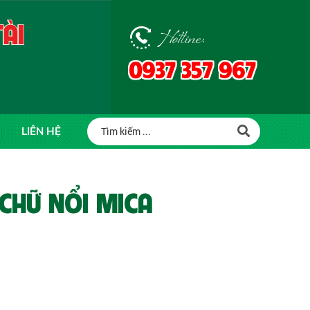
Hotline:
0937 357 967
LIÊN HỆ
 CHỮ NỔI MICA