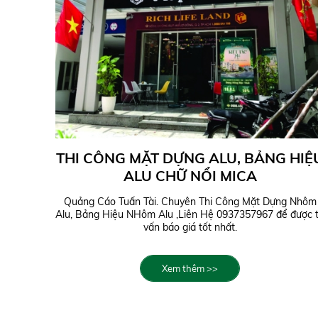
THI CÔNG MẶT DỰNG ALU, BẢNG HIỆ
ALU CHỮ NỔI MICA
Quảng Cáo Tuấn Tài. Chuyên Thi Công Mặt Dựng Nhôm
Alu, Bảng Hiệu NHôm Alu ,Liên Hệ 0937357967 để được 
vấn báo giá tốt nhất.
Xem thêm >>