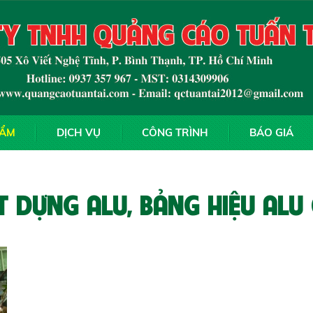
HẨM
DỊCH VỤ
CÔNG TRÌNH
BÁO GIÁ
 DỰNG ALU, BẢNG HIỆU ALU