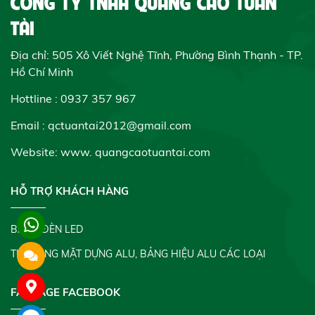
CÔNG TY TNHH QUẢNG CÁO TUẤN
TÀI
Địa chỉ: 505 Xô Viết Nghệ Tĩnh, Phường Bình Thạnh - TP.
Hồ Chí Minh
Hottline : 0937 357 967
Email : qctuantai2012@gmail.com
Website: www.
quangcaotuantai.com
HỖ TRỢ KHÁCH HÀNG
BẢNG ĐÈN LED
THI CÔNG MẶT DỰNG ALU, BẢNG HIỆU ALU CÁC LOẠI
FANPAGE FACEBOOK