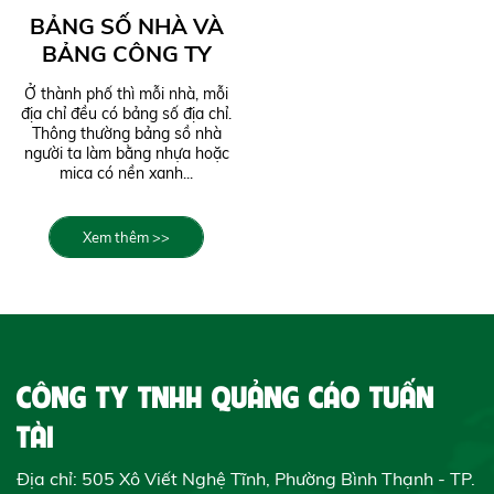
BẢNG SỐ NHÀ VÀ
BẢNG CÔNG TY
Ở thành phố thì mỗi nhà, mỗi
địa chỉ đều có bảng số địa chỉ.
Thông thường bảng sồ nhà
người ta làm bằng nhựa hoặc
mica có nền xanh...
Xem thêm >>
CÔNG TY TNHH QUẢNG CÁO TUẤN
TÀI
Địa chỉ: 505 Xô Viết Nghệ Tĩnh, Phường Bình Thạnh - TP.